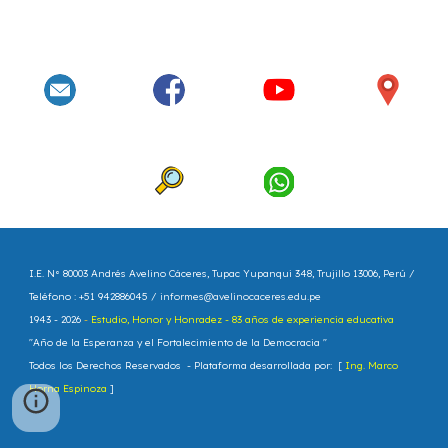
I.E. N° 80003 Andrés Avelino Cáceres
, Tupac Yupanqui 348, Trujillo 13006, Perú /
Teléfono : +51 942886045 /
informes@avelinocaceres.edu.pe
1943 - 202
6
-
Estudio, Honor y Honradez - 83 años de experiencia educativa
"
Año de la Esperanza y el Fortalecimiento de la Democracia
"
Todos los Derechos Reservados - Plataforma
d
esarrollada por: [
Ing. Marco
Horna Espinoza
]