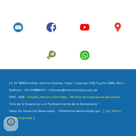
I.E. N° 80003 Andrés Avelino Cáceres
, Tupac Yupanqui 348, Trujillo 13006, Perú /
Teléfono : +51 942886045 /
informes@avelinocaceres.edu.pe
1943 - 202
6
-
Estudio, Honor y Honradez - 83 años de experiencia educativa
"
Año de la Esperanza y el Fortalecimiento de la Democracia
"
Todos los Derechos Reservados - Plataforma
d
esarrollada por: [
Ing. Marco
Horna Espinoza
]