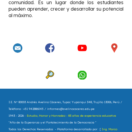
comunidad. Es un lugar donde los estudiantes
pueden aprender, crecer y desarrollar su potencial
al máximo.
I.E. N° 80003 Andrés Avelino Cáceres
, Tupac Yupanqui 348, Trujillo 13006, Perú /
Teléfono : +51 942886045 /
informes@avelinocaceres.edu.pe
1943 - 202
6
-
Estudio, Honor y Honradez - 83 años de experiencia educativa
"
Año de la Esperanza y el Fortalecimiento de la Democracia
"
Todos los Derechos Reservados - Plataforma
d
esarrollada por: [
Ing. Marco