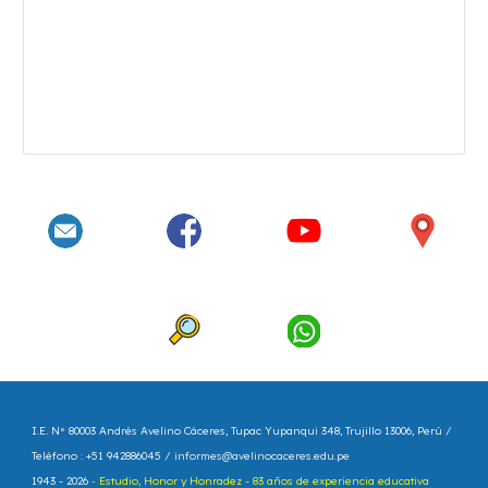
I.E. N° 80003 Andrés Avelino Cáceres
, Tupac Yupanqui 348, Trujillo 13006, Perú /
Teléfono : +51 942886045 /
informes@avelinocaceres.edu.pe
1943 - 202
6
-
Estudio, Honor y Honradez - 83 años de experiencia educativa