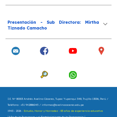
Presentación -
Sub Directora: Mirtha
Tiznado Camacho
I.E. N° 80003 Andrés Avelino Cáceres
, Tupac Yupanqui 348, Trujillo 13006, Perú /
Teléfono : +51 942886045 /
informes@avelinocaceres.edu.pe
1943 - 202
6
-
Estudio, Honor y Honradez - 83 años de experiencia educativa
"
Año de la Esperanza y el Fortalecimiento de la Democracia
"