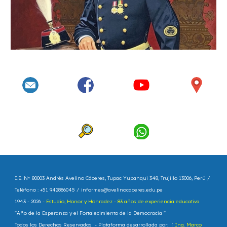
I.E. N° 80003 Andrés Avelino Cáceres
, Tupac Yupanqui 348, Trujillo 13006, Perú /
Teléfono : +51 942886045 /
informes@avelinocaceres.edu.pe
1943 - 202
6
-
Estudio, Honor y Honradez - 83 años de experiencia educativa
"
Año de la Esperanza y el Fortalecimiento de la Democracia
"
Todos los Derechos Reservados - Plataforma
d
esarrollada por: [
Ing. Marco